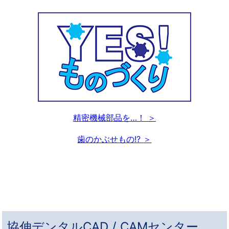
精密機械部品を…！
歯のかぶせもの!?
協伸デンタルCAD / CAMセンター